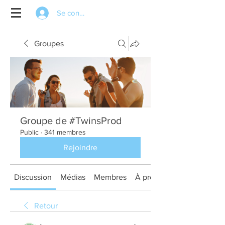
Se connecter
Groupes
Groupe de #TwinsProd
Public
·
341 membres
Rejoindre
Discussion
Médias
Membres
À propos
Retour