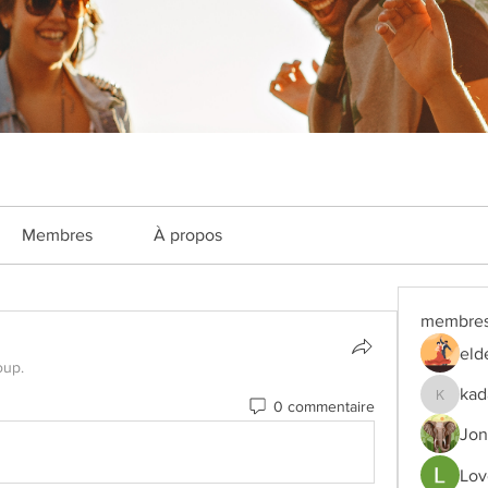
Membres
À propos
membre
eld
oup.
kad
0 commentaire
kadamra
Jon
Lov