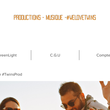
Productions - Musique -#WeLoveTwins
reenLight
C.G.U
Compt
e #TwinsProd