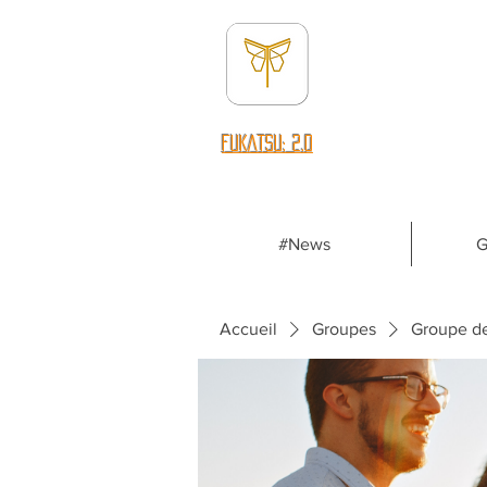
fUKATSU: 2.0
#News
G
Accueil
Groupes
Groupe d