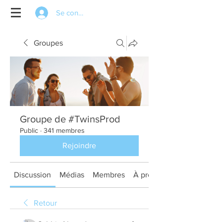
Se connecter
Groupes
Groupe de #TwinsProd
Public
·
341 membres
Rejoindre
Discussion
Médias
Membres
À propos
Retour