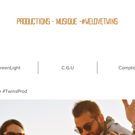
Productions - Musique -#WeLoveTwins
reenLight
C.G.U
Compt
e #TwinsProd