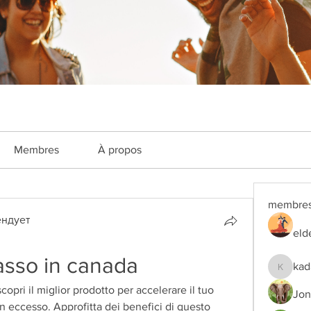
Membres
À propos
membre
ндует
eld
rasso in canada
kad
kadamra
opri il miglior prodotto per accelerare il tuo 
Jon
n eccesso. Approfitta dei benefici di questo 