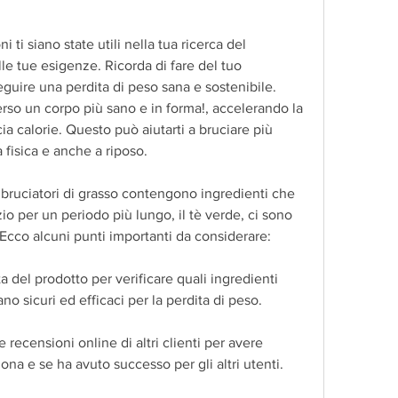
i siano state utili nella tua ricerca del 
lle tue esigenze. Ricorda di fare del tuo 
guire una perdita di peso sana e sostenibile. 
rso un corpo più sano e in forma!, accelerando la 
ia calorie. Questo può aiutarti a bruciare più 
à fisica e anche a riposo.
 bruciatori di grasso contengono ingredienti che 
zio per un periodo più lungo, il tè verde, ci sono 
Ecco alcuni punti importanti da considerare:
ta del prodotto per verificare quali ingredienti 
ano sicuri ed efficaci per la perdita di peso.
e recensioni online di altri clienti per avere 
ona e se ha avuto successo per gli altri utenti.