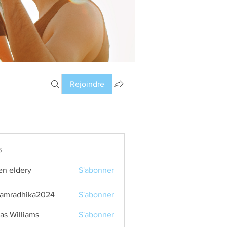
Rejoindre
s
en eldery
S'abonner
amradhika2024
S'abonner
dhika2024
as Williams
S'abonner