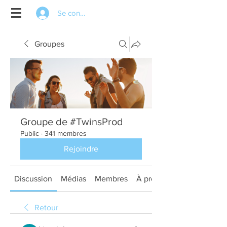
Se connecter
Groupes
Groupe de #TwinsProd
Public
·
341 membres
Rejoindre
Discussion
Médias
Membres
À propos
Retour