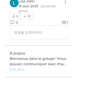
Lisa John
14 août 2025
·
joined the
group.
0
0
1
댓글을 입력하세요.
À propos
Bienvenue dans le groupe ! Vous
pouvez communiquer avec d'au
...
Lire plus
membres
elden eldery
S'abonner
kadamradhika2024
S'abonner
kadamradhika2024