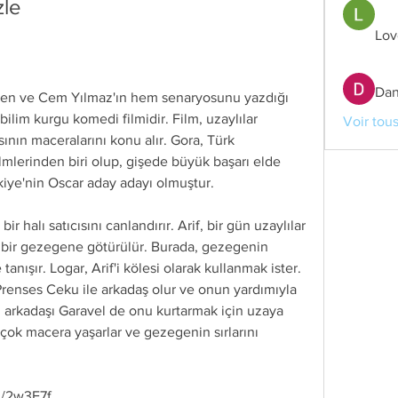
zle
Lov
Dan
lim kurgu komedi filmidir. Film, uzaylılar 
Voir tou
ısının maceralarını konu alır. Gora, Türk 
lmlerinden biri olup, gişede büyük başarı elde 
kiye'nin Oscar aday adayı olmuştur.
li bir gezegene götürülür. Burada, gezegenin 
anışır. Logar, Arif'i kölesi olarak kullanmak ister. 
Prenses Ceku ile arkadaş olur ve onun yardımıyla 
in arkadaşı Garavel de onu kurtarmak için uzaya 
rçok macera yaşarlar ve gezegenin sırlarını 
m/2w3F7f