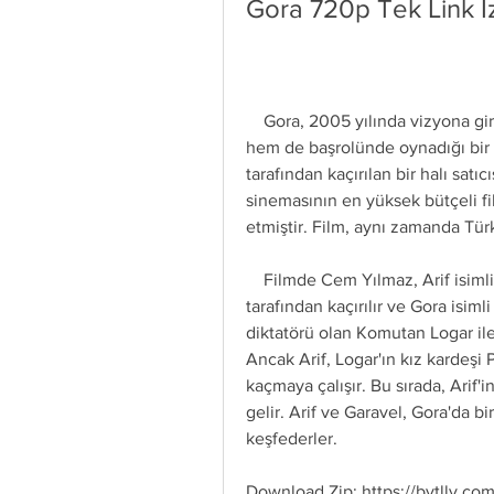
Gora 720p Tek Link I
    Gora, 2005 yılında vizyona giren ve Cem Yılmaz'ın hem senaryosunu yazdığı 
hem de başrolünde oynadığı bir bi
tarafından kaçırılan bir halı satıc
sinemasının en yüksek bütçeli fi
etmiştir. Film, aynı zamanda Tür
    Filmde Cem Yılmaz, Arif isimli bir halı satıcısını canlandırır. Arif, bir gün uzaylılar 
tarafından kaçırılır ve Gora isim
diktatörü olan Komutan Logar ile t
Ancak Arif, Logar'ın kız kardeşi 
kaçmaya çalışır. Bu sırada, Arif'
gelir. Arif ve Garavel, Gora'da bi
keşfederler.
Download Zip: https://bytlly.co