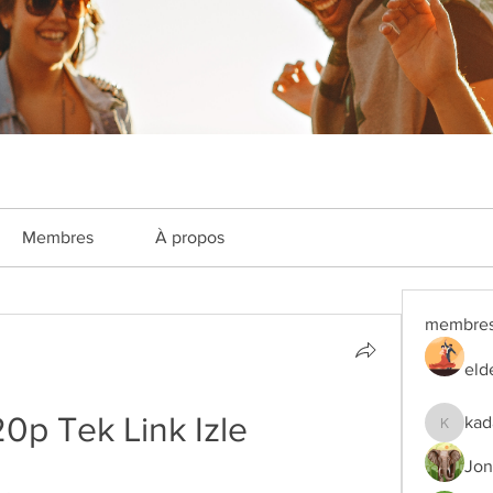
Membres
À propos
membre
eld
0p Tek Link Izle
kad
kadamra
Jon