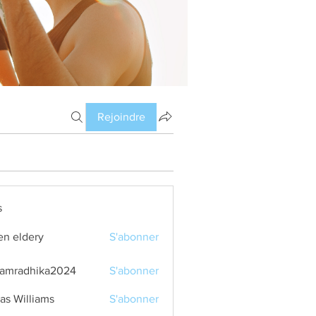
Rejoindre
s
en eldery
S'abonner
amradhika2024
S'abonner
dhika2024
as Williams
S'abonner