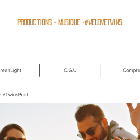
Productions - Musique -#WeLoveTwins
reenLight
C.G.U
Compt
e #TwinsProd