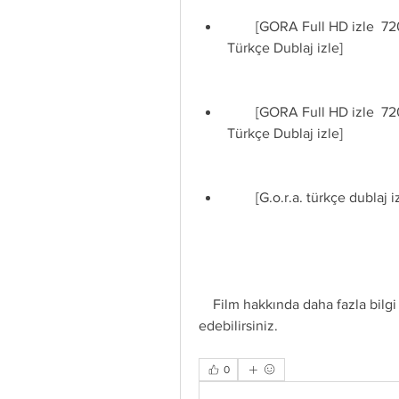
        [GORA Full HD izle  720p Tek Parça Cem Yılmaz Filmleri (2005) _ 
Türkçe Dublaj izle]
        [GORA Full HD izle  720p Tek Parça Cem Yılmaz Filmleri (2005) _ 
Türkçe Dublaj izle]
        [G.o.r.a. türkçe dublaj 
    Film hakkında daha fazla bilgi için [Gora (film) - Vikipedi]( sayfasını ziyaret 
edebilirsiniz.
0