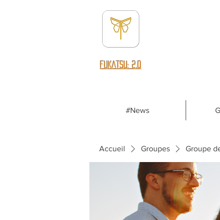
fUKATSU: 2.0
#News
G
Accueil
Groupes
Groupe d