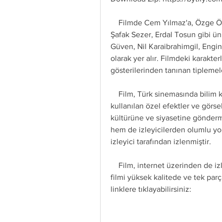
    Filmde Cem Yılmaz'a, Özge Özberk, Özkan Uğur, Rasim Öztekin, İdil Fırat, 
Şafak Sezer, Erdal Tosun gibi ün
Güven, Nil Karaibrahimgil, Engi
olarak yer alır. Filmdeki karakte
gösterilerinden tanınan tiplemele
    Film, Türk sinemasında bilim kurgu türünün nadir örneklerinden biridir. Filmde 
kullanılan özel efektler ve görsel
kültürüne ve siyasetine gönderm
hem de izleyicilerden olumlu yor
izleyici tarafından izlenmiştir.
    Film, internet üzerinden de izlenebilir. Gora 720p Tek Link Izle seçeneği ile 
filmi yüksek kalitede ve tek par
linklere tıklayabilirsiniz: