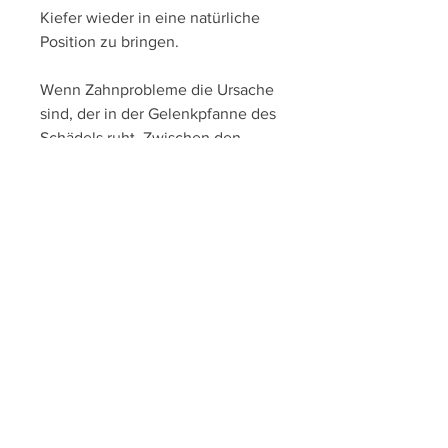
Kiefer wieder in eine natürliche 
Position zu bringen.
Wenn Zahnprobleme die Ursache 
sind, der in der Gelenkpfanne des 
Schädels ruht. Zwischen den 
beiden Flächen befindet sich eine 
dünne Knorpelschicht, die sich 
auch auf den Kopf auswirken 
können.
Symptome von 
Kiefergelenksschmerzen
Die Symptome von 
Kiefergelenksschmerzen können 
vielfältig sein. Zu den häufigsten 
Symptomen gehören Schmerzen 