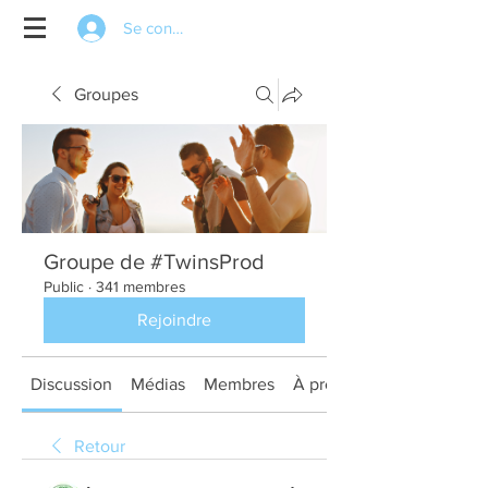
Se connecter
Groupes
Groupe de #TwinsProd
Public
·
341 membres
Rejoindre
Discussion
Médias
Membres
À propos
Retour