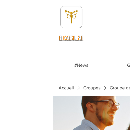
fUKATSU: 2.0
#News
G
Accueil
Groupes
Groupe d