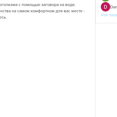
оголизма с помощью заговора на воде. 
Dan
янства на самом комфортном для вас месте - 
Voir tou
есь.