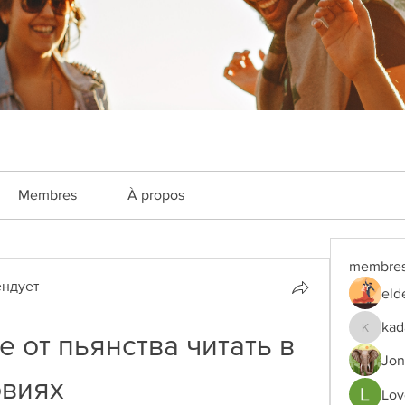
Membres
À propos
membre
ндует
eld
kad
 от пьянства читать в 
kadamra
Jon
овиях
Lov