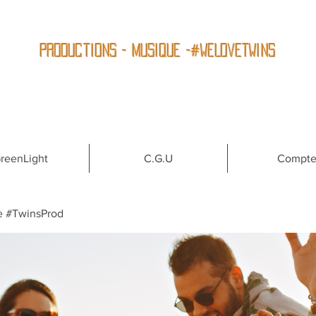
Productions - Musique -#WeLoveTwins
reenLight
C.G.U
Compt
e #TwinsProd