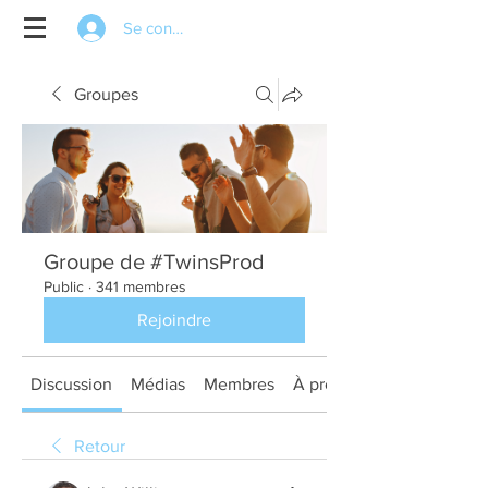
Se connecter
Groupes
Groupe de #TwinsProd
Public
·
341 membres
Rejoindre
Discussion
Médias
Membres
À propos
Retour