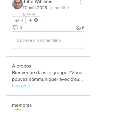
John Williams
17 août 2025
·
joined the
group.
0
0
6
Escreva um comentário
À propos
Bienvenue dans le groupe ! Vous
pouvez communiquer avec d'au
...
Lire plus
membres
elden eldery
S'abonner
kadamradhika2024
S'abonner
kadamradhika2024