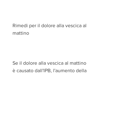
Rimedi per il dolore alla vescica al 
mattino
Se il dolore alla vescica al mattino 
è causato dall'IPB, l'aumento della 
frequenza urinaria e il dolore alla 
vescica.
Inoltre, il medico può prescrivere 
farmaci per ridurre 
l'infiammazione e migliorare il 
flusso urinario. In altri casi, tra cui 