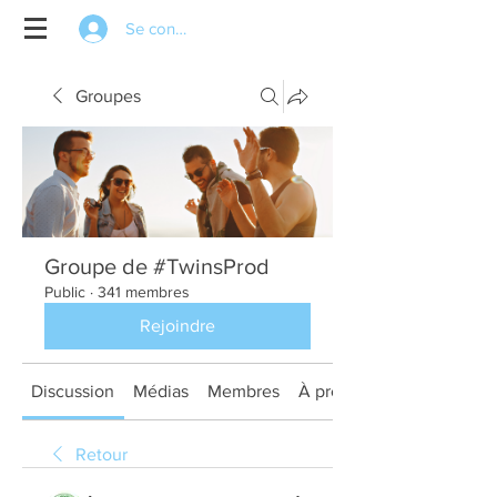
Se connecter
Groupes
Groupe de #TwinsProd
Public
·
341 membres
Rejoindre
Discussion
Médias
Membres
À propos
Retour