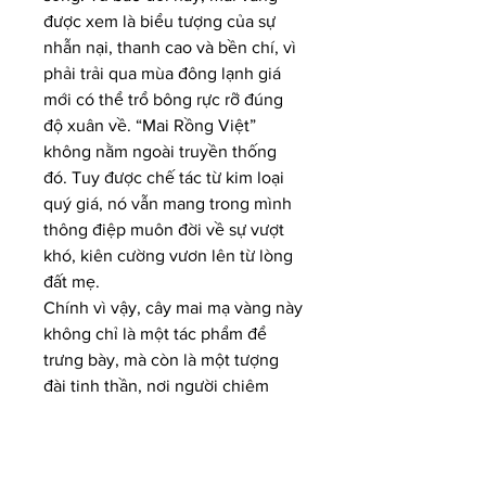
được xem là biểu tượng của sự 
nhẫn nại, thanh cao và bền chí, vì 
phải trải qua mùa đông lạnh giá 
mới có thể trổ bông rực rỡ đúng 
độ xuân về. “Mai Rồng Việt” 
không nằm ngoài truyền thống 
đó. Tuy được chế tác từ kim loại 
quý giá, nó vẫn mang trong mình 
thông điệp muôn đời về sự vượt 
khó, kiên cường vươn lên từ lòng 
đất mẹ.
Chính vì vậy, cây mai mạ vàng này 
không chỉ là một tác phẩm để 
trưng bày, mà còn là một tượng 
đài tinh thần, nơi người chiêm 
ngưỡng có thể tìm thấy trong đó 
hình bóng quê hương, niềm tin 
vào tương lai và bài học về sự 