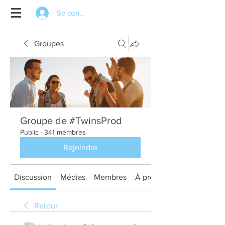
Se connecter
Groupes
Groupe de #TwinsProd
Public
·
341 membres
Rejoindre
Discussion
Médias
Membres
À propos
Retour