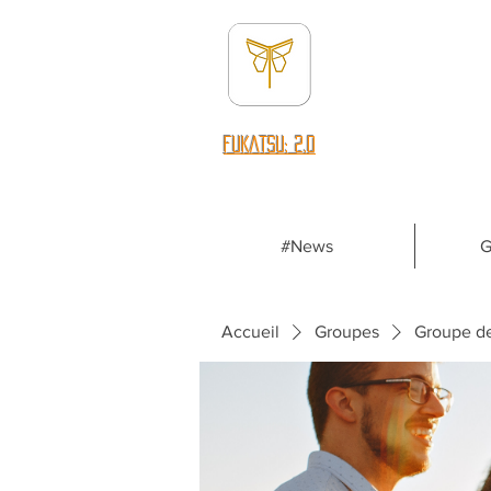
fUKATSU: 2.0
#News
G
Accueil
Groupes
Groupe d