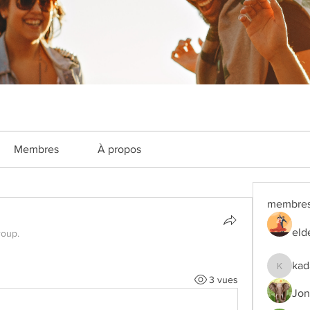
Membres
À propos
membre
eld
roup.
kad
kadamra
3 vues
Jon