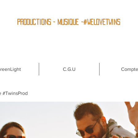
Productions - Musique -#WeLoveTwins
reenLight
C.G.U
Compt
e #TwinsProd