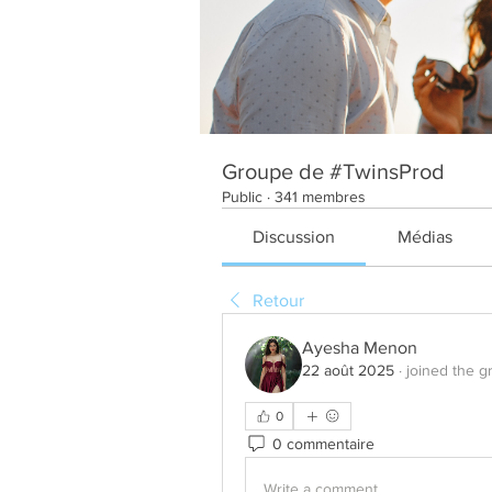
Groupe de #TwinsProd
Public
·
341 membres
Discussion
Médias
Retour
Ayesha Menon
22 août 2025
·
joined the g
0
0 commentaire
Write a comment...