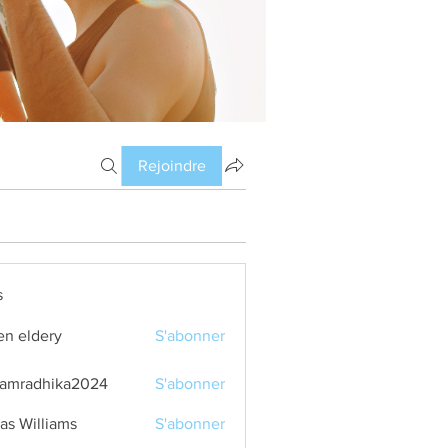
Rejoindre
s
en eldery
S'abonner
amradhika2024
S'abonner
dhika2024
as Williams
S'abonner