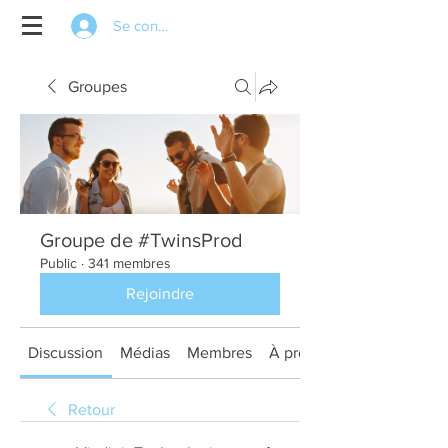
Se connecter
Groupes
Groupe de #TwinsProd
Public
·
341 membres
Rejoindre
Discussion
Médias
Membres
À propos
Retour