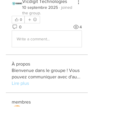
Vicdigit Technologies
10 septembre 2025
·
joined
the group.
0
0
4
Write a comment...
À propos
Bienvenue dans le groupe ! Vous
pouvez communiquer avec d'au
...
Lire plus
membres
elden eldery
S'abonner
kadamradhika2024
S'abonner
kadamradhika2024