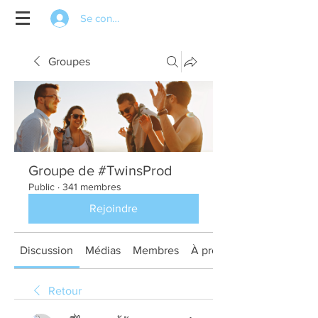
Se connecter
Groupes
Groupe de #TwinsProd
Public
·
341 membres
Rejoindre
Discussion
Médias
Membres
À propos
Retour