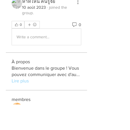
หาที่ไหน คนรู้จัย
10 août 2023
·
joined the
group.
0
0
Write a comment...
À propos
Bienvenue dans le groupe ! Vous
pouvez communiquer avec d'au
...
Lire plus
membres
elden eldery
S'abonner
kadamradhika2024
S'abonner
kadamradhika2024