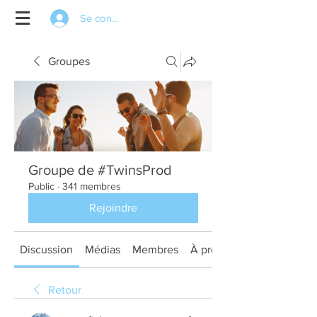
Se connecter
Groupes
Groupe de #TwinsProd
Public
·
341 membres
Rejoindre
Discussion
Médias
Membres
À propos
Retour