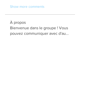
Show more comments
À propos
Bienvenue dans le groupe ! Vous
pouvez communiquer avec d'au
...
Lire plus
membres
elden eldery
S'abonner
kadamradhika2024
S'abonner
kadamradhika2024
Jonas Williams
S'abonner
Love Marie Yu
S'abonner