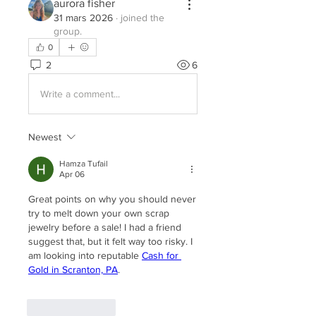
aurora fisher
31 mars 2026
·
joined the
group.
0
2
6
Write a comment...
Newest
Hamza Tufail
Apr 06
Great points on why you should never 
try to melt down your own scrap 
jewelry before a sale! I had a friend 
suggest that, but it felt way too risky. I 
am looking into reputable 
Cash for 
Gold in Scranton, PA
.
Like
Reply