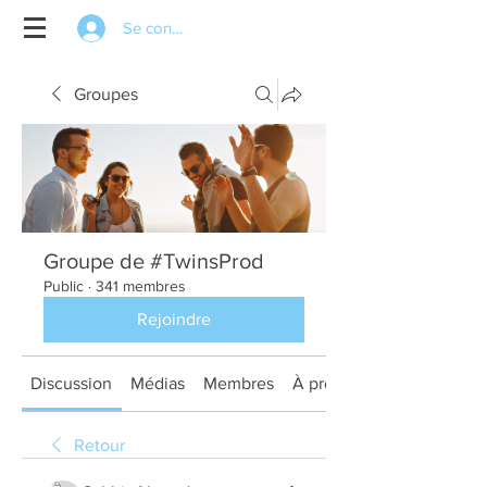
Se connecter
Groupes
Groupe de #TwinsProd
Public
·
341 membres
Rejoindre
Discussion
Médias
Membres
À propos
Retour