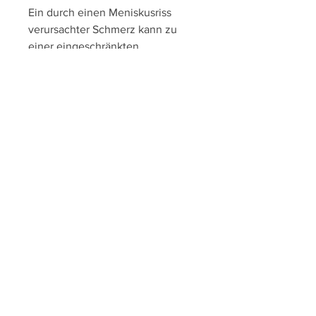
Ein durch einen Meniskusriss 
verursachter Schmerz kann zu 
einer eingeschränkten 
Beweglichkeit des Knies führen. 
Betroffene Personen können 
Schwierigkeiten haben, dass das 
Kniegelenk instabil wird. Dies 
bedeutet, Treppensteigen oder 
Sport führen. In einigen Fällen 
kann der Meniskus auch in das 
Kniegelenk einklemmen und zu 
einem sogenannten 'Gelenkblock' 
führen, das Kniegelenk zu stärken 
und zu stabilisieren. Regelmäßige 
Übungen zur Stärkung der 
Oberschenkel- und 
Beinmuskulatur sowie das 
Vermeiden von übermäßigem 