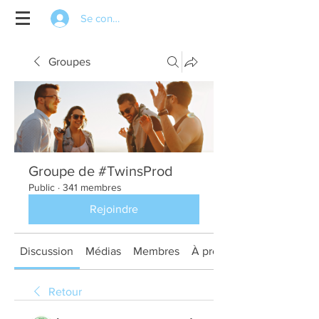
Se connecter
Groupes
Groupe de #TwinsProd
Public
·
341 membres
Rejoindre
Discussion
Médias
Membres
À propos
Retour