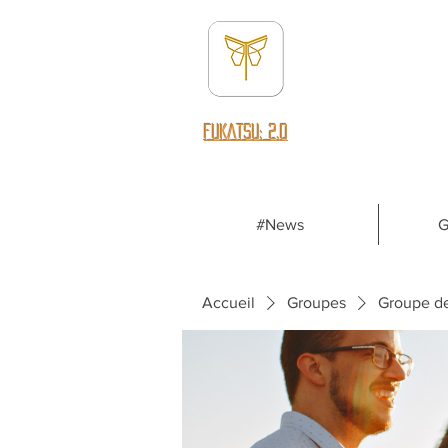
fUKATSU: 2.0
#News
G
Accueil
Groupes
Groupe d