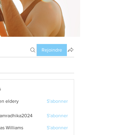
Rejoindre
s
en eldery
S'abonner
amradhika2024
S'abonner
dhika2024
as Williams
S'abonner