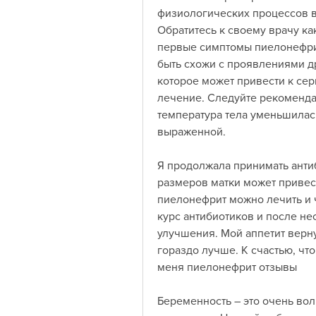
физиологических процессов в 
Обратитесь к своему врачу ка
первые симптомы пиелонефрит
быть схожи с проявлениями др
которое может привести к сер
лечение. Следуйте рекоменда
температура тела уменьшилась
выраженной.
Я продолжала принимать антиб
размеров матки может привест
пиелонефрит можно лечить и ч
курс антибиотиков и после не
улучшения. Мой аппетит вернул
гораздо лучше. К счастью, чт
меня пиелонефрит отзывы
Беременность – это очень во