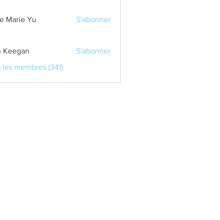
e Marie Yu
S'abonner
 Keegan
S'abonner
s les membres (341)