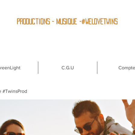
Productions - Musique -#WeLoveTwins
reenLight
C.G.U
Compt
e #TwinsProd