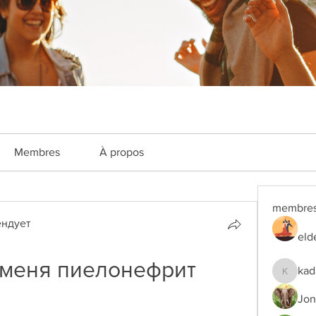
Membres
À propos
membre
ндует
eld
 меня пиелонефрит 
kad
kadamra
Jon