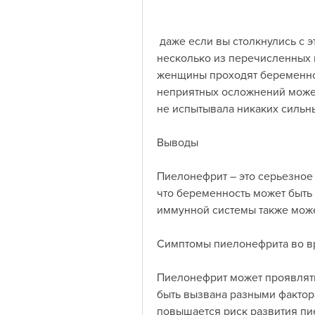
 даже если вы столкнулись с этой проблемой., если у вас есть хотя бы 
несколько из перечисленных 
женщины проходят беременнос
неприятных осложнений может
не испытывала никаких сильн
Выводы
Пиелонефрит – это серьезное 
что беременность может быть
иммунной системы также може
Симптомы пиелонефрита во в
Пиелонефрит может проявлять
быть вызвана разными фактор
повышается риск развития пи