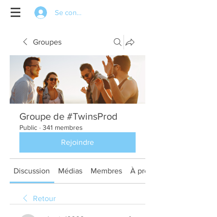
Se connecter
Groupes
Groupe de #TwinsProd
Public
·
341 membres
Rejoindre
Discussion
Médias
Membres
À propos
Retour