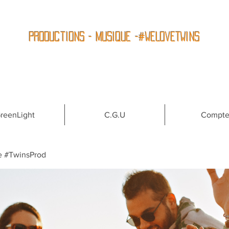
Productions - Musique -#WeLoveTwins
reenLight
C.G.U
Compt
e #TwinsProd