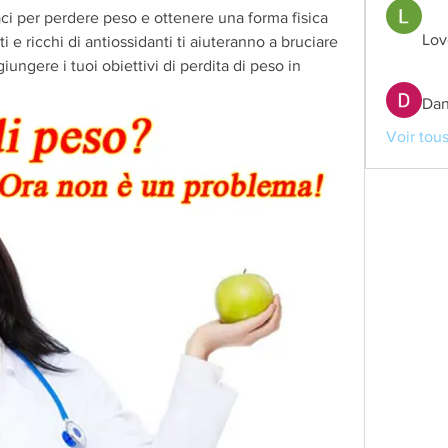
aci per perdere peso e ottenere una forma fisica 
Lov
i e ricchi di antiossidanti ti aiuteranno a bruciare 
iungere i tuoi obiettivi di perdita di peso in 
Dan
Voir tou