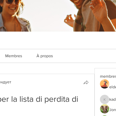
Membres
À propos
membre
ндует
eld
 la lista di perdita di 
kad
kadamra
Jon