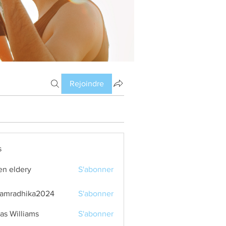
Rejoindre
s
en eldery
S'abonner
amradhika2024
S'abonner
dhika2024
as Williams
S'abonner