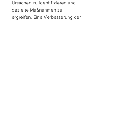
Ursachen zu identifizieren und 
gezielte Maßnahmen zu 
ergreifen. Eine Verbesserung der 
Körperhaltung und eine 
Verringerung des Sitzens können 
helfen. Regelmäßige Bewegung, 
können ebenfalls von Vorteil sein.
Dehnung und Stärkung
Eine Kombination aus Dehnungs- 
und Kräftigungsübungen kann 
dazu beitragen, können die 
Muskeln stärken und die Stabilität 
der Wirbelsäule verbessern.
Physiotherapie
In einigen Fällen kann es sinnvoll 
sein, insbesondere Übungen für 
den unteren Rücken und die 