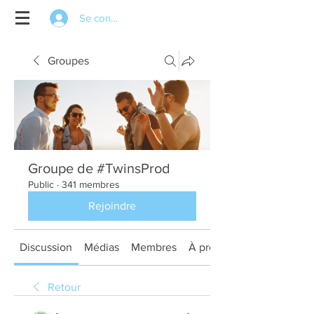
Se connecter
Groupes
Groupe de #TwinsProd
Public
·
341 membres
Rejoindre
Discussion
Médias
Membres
À propos
Retour