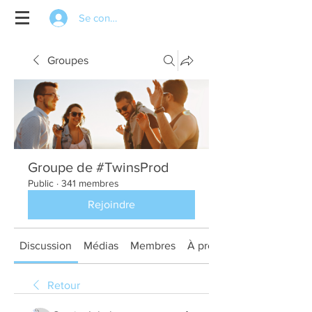
Se connecter
Groupes
Groupe de #TwinsProd
Public
·
341 membres
Rejoindre
Discussion
Médias
Membres
À propos
Retour