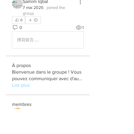
Samim Iqbal
7 mai 2025
·
joined the
group.
0
0
1
撰寫留言......
À propos
Bienvenue dans le groupe ! Vous
pouvez communiquer avec d'au
...
Lire plus
membres
elden eldery
S'abonner
kadamradhika2024
S'abonner
kadamradhika2024