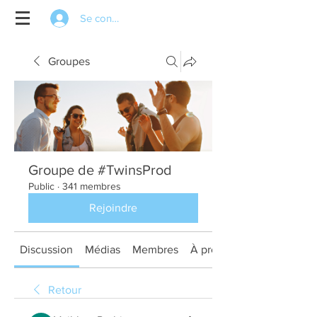
Se connecter
Groupes
Groupe de #TwinsProd
Public
·
341 membres
Rejoindre
Discussion
Médias
Membres
À propos
Retour