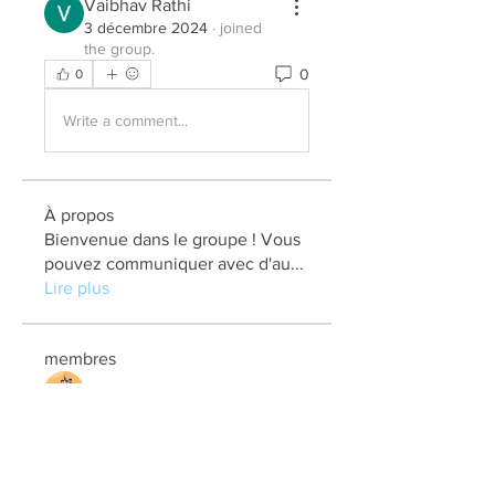
Vaibhav Rathi
3 décembre 2024
·
joined
the group.
0
0
Write a comment...
À propos
Bienvenue dans le groupe ! Vous
pouvez communiquer avec d'au
...
Lire plus
membres
elden eldery
S'abonner
kadamradhika2024
S'abonner
kadamradhika2024
Jonas Williams
S'abonner