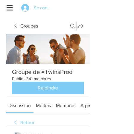
Se connecter
Groupes
Groupe de #TwinsProd
Public
·
341 membres
Rejoindre
Discussion
Médias
Membres
À propos
Retour