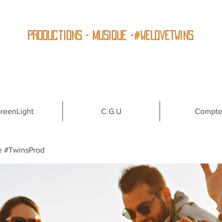
Productions - Musique -#WeLoveTwins
reenLight
C.G.U
Compt
e #TwinsProd