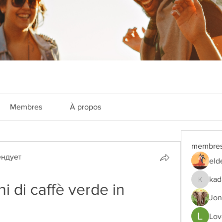
Membres
À propos
membre
ндует
eld
kad
hi di caffè verde in 
kadamra
Jon
Lov