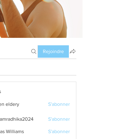
Rejoindre
s
en eldery
S'abonner
amradhika2024
S'abonner
dhika2024
as Williams
S'abonner