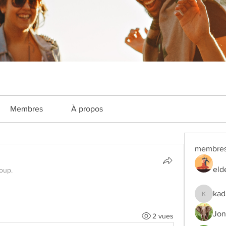
Membres
À propos
membre
eld
roup.
kad
kadamra
Jon
2 vues