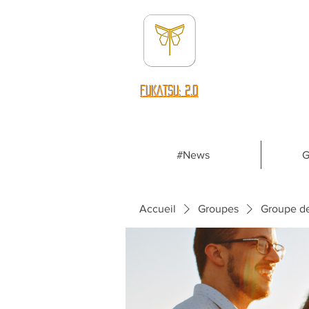
fUKATSU: 2.0
#News
G
Accueil
Groupes
Groupe d