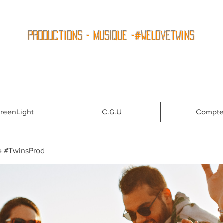
Productions - Musique -#WeLoveTwins
reenLight
C.G.U
Compt
e #TwinsProd