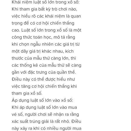
Khái niệm luật số lớn trong xổ số:
Khi tham gia bất kỳ trò chơi nào, 
việc hiểu rõ các khái niệm là quan 
trọng để có cơ hội chiến thắng 
cao. Luật số lớn trong xổ số là một 
công thức toán học, mô tả rằng 
khi chọn ngẫu nhiên các giá trị từ 
một dãy giá trị khác nhau, kích 
thước của mẫu thử càng lớn, thì 
các thống kê của mẫu thử sẽ càng 
gần với đặc trưng của quần thể. 
Điều này có thể được hiểu như 
việc tăng cơ hội chiến thắng khi 
tham gia xổ số.
Áp dụng luật số lớn vào xổ số:
Khi áp dụng luật số lớn vào mua 
vé số, người chơi sẽ nhận ra rằng 
xác suất trúng giải là rất nhỏ. Điều 
này xảy ra khi có nhiều người mua 