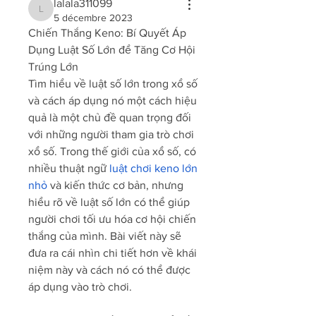
lalala311099
lalala311099
5 décembre 2023
Chiến Thắng Keno: Bí Quyết Áp 
Dụng Luật Số Lớn để Tăng Cơ Hội 
Trúng Lớn
Tìm hiểu về luật số lớn trong xổ số 
và cách áp dụng nó một cách hiệu 
quả là một chủ đề quan trọng đối 
với những người tham gia trò chơi 
xổ số. Trong thế giới của xổ số, có 
nhiều thuật ngữ 
luật chơi keno lớn 
nhỏ
 và kiến thức cơ bản, nhưng 
hiểu rõ về luật số lớn có thể giúp 
người chơi tối ưu hóa cơ hội chiến 
thắng của mình. Bài viết này sẽ 
đưa ra cái nhìn chi tiết hơn về khái 
niệm này và cách nó có thể được 
áp dụng vào trò chơi.