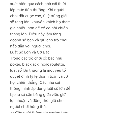
xuất hiện qua cách nhà cái thiết 
lập mức tiền thưởng. Khi người 
chơi đặt cược cao, tỉ lệ trúng giải 
sẽ tăng lên, khuyến khích họ tham 
gia nhiều hơn để có cơ hội chiến 
thắng lớn. Điều này làm tăng 
doanh số bán và giữ cho trò chơi 
hấp dẫn với người chơi.
Luật Số Lớn và Cờ Bạc:
Trong các trò chơi cờ bạc như 
poker, blackjack, hoặc roulette, 
luật số lớn thường là một yếu tố 
quyết định tỷ lệ thanh toán và cơ 
hội chiến thắng. Các nhà cái 
thông minh áp dụng luật số lớn để 
tạo ra sự cân bằng giữa việc giữ 
lợi nhuận và đồng thời giữ cho 
người chơi hứng thú.
>> Cập nhật thông tin casino trực 