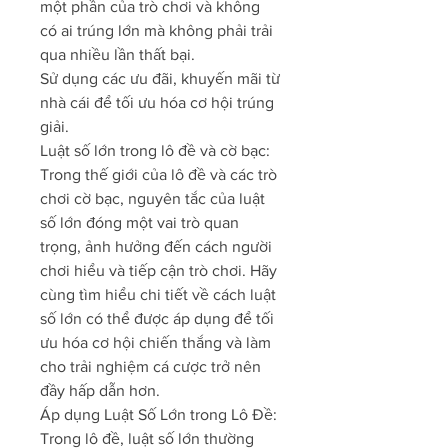
một phần của trò chơi và không 
có ai trúng lớn mà không phải trải 
qua nhiều lần thất bại.
Sử dụng các ưu đãi, khuyến mãi từ 
nhà cái để tối ưu hóa cơ hội trúng 
giải.
Luật số lớn trong lô đề và cờ bạc:
Trong thế giới của lô đề và các trò 
chơi cờ bạc, nguyên tắc của luật 
số lớn đóng một vai trò quan 
trọng, ảnh hưởng đến cách người 
chơi hiểu và tiếp cận trò chơi. Hãy 
cùng tìm hiểu chi tiết về cách luật 
số lớn có thể được áp dụng để tối 
ưu hóa cơ hội chiến thắng và làm 
cho trải nghiệm cá cược trở nên 
đầy hấp dẫn hơn.
Áp dụng Luật Số Lớn trong Lô Đề:
Trong lô đề, luật số lớn thường 