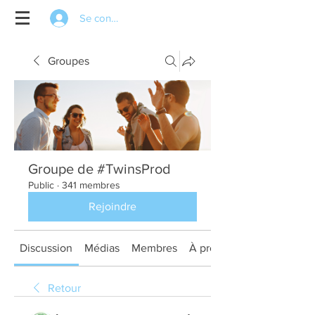
Se connecter
Groupes
Groupe de #TwinsProd
Public
·
341 membres
Rejoindre
Discussion
Médias
Membres
À propos
Retour