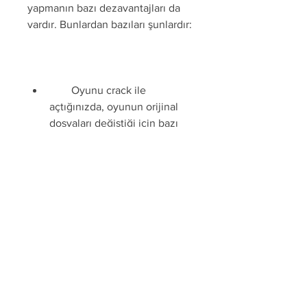
yapmanın bazı dezavantajları da 
vardır. Bunlardan bazıları şunlardır:
        Oyunu crack ile 
açtığınızda, oyunun orijinal 
dosyaları değiştiği için bazı 
hatalar ve sorunlar 
yaşayabilirsiniz.
        Oyunu crack ile 
açtığınızda, oyunun güvenlik 
duvarını aştığınız için bazı 
virüsler ve zararlı yazılımlar 
bilgisayarınıza bulaşabilir.