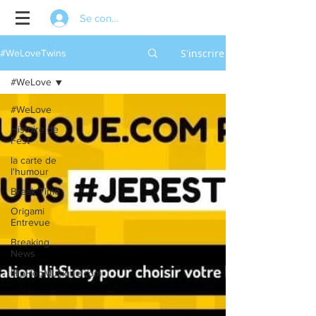
Se connecter
S'inscrire
#WeLoveTwins
#WeLove
#WeLove
Histoire de
Fest
la carte de
l'humour
Break Time
Origami
Entrevue
Breaking
News
HipHopMusique.com