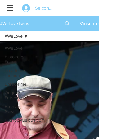
Se connecter
S'inscrire
#WeLoveTwins
#WeLove
#WeLove
Histoire de
Fest
la carte de
l'humour
Break Time
Origami
Entrevue
Breaking
News
HipHopMusique.com