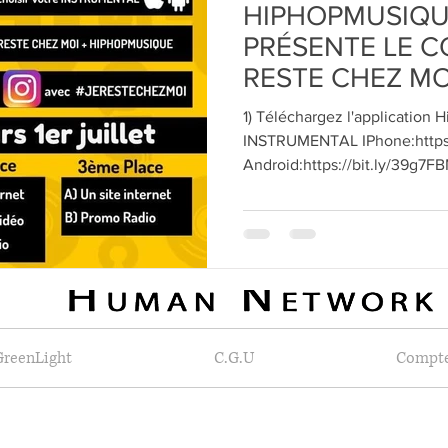
HIPHOPMUSIQ
PRÉSENTE LE C
RESTE CHEZ MO
1) Téléchargez l'application H
INSTRUMENTAL IPhone:https
Android:https://bit.ly/39g7F
GreenLight
C.G.U
Compt