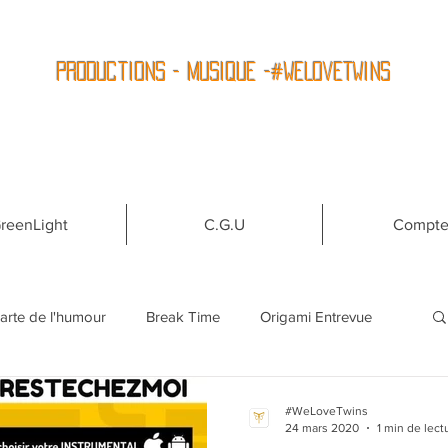
Productions - Musique -#WeLoveTwins
reenLight
C.G.U
Compt
carte de l'humour
Break Time
Origami Entrevue
que.com
#WeLoveTwins
24 mars 2020
1 min de lect