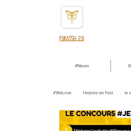
fUKATSU: 2.0
#News
G
#WeLove
Histoire de Fest
la 
Breaking News
HipHopMusi