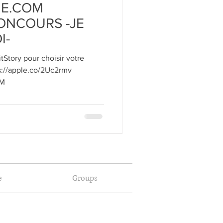
UE.COM
ONCOURS -JE
I-
itStory pour choisir votre
://apple.co/2Uc2rmv
BM
e
Groups