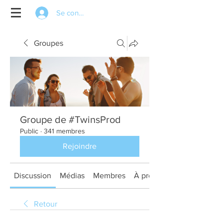
Se connecter
Groupes
Groupe de #TwinsProd
Public
·
341 membres
Rejoindre
Discussion
Médias
Membres
À propos
Retour