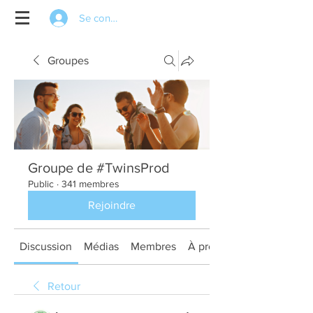
Se connecter
Groupes
Groupe de #TwinsProd
Public
·
341 membres
Rejoindre
Discussion
Médias
Membres
À propos
Retour