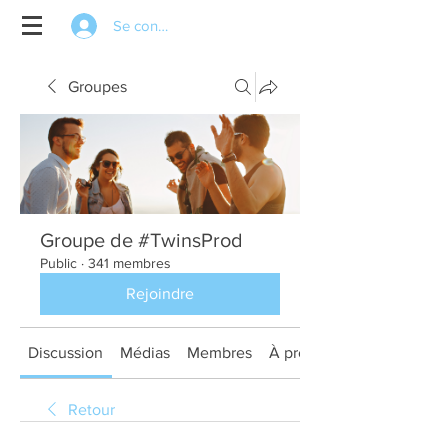
Se connecter
Groupes
Groupe de #TwinsProd
Public
·
341 membres
Rejoindre
Discussion
Médias
Membres
À propos
Retour