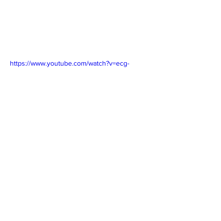
https://www.youtube.com/watch?v=ecg-
tzevrYY&feature=youtu.be&fbclid=IwAR1jq8Bi
92uDcbGnPt5q92EBoAlygs45rAqGncSyPF8
Q-7yV3FnBWs3QM-4