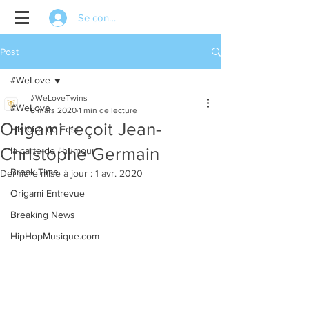
Se connecter
Post
#WeLove
#WeLoveTwins
#WeLove
8 mars 2020
1 min de lecture
Origami reçoit Jean-
Histoire de Fest
Christophe Germain
la carte de l'humour
Break Time
Dernière mise à jour :
1 avr. 2020
Origami Entrevue
Breaking News
HipHopMusique.com