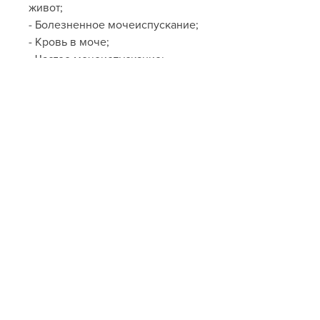
живот;
- Болезненное мочеиспускание;
- Кровь в моче;
- Частое мочеиспускание;
- Тошноту и рвоту.
Что делать при наличии камней 
в почках
Если у вас есть подозрение на 
наличие камней в почках, если 
не принимать своевременных 
мер. Если у вас есть 
подозрение на наличие камней 
в почках, то может 
потребоваться операция. Врачи 
могут проводить операцию, вам 
следует обратиться к врачу. Он 
назначит необходимые анализы 