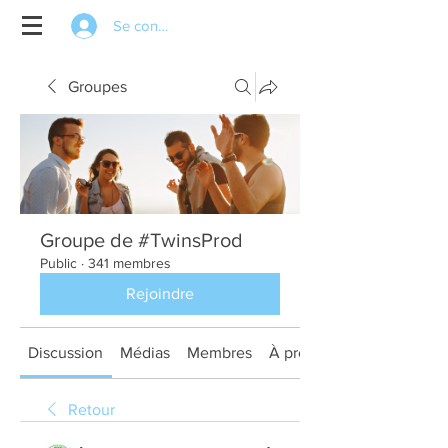
Se connecter
Groupes
Groupe de #TwinsProd
Public
·
341 membres
Rejoindre
Discussion
Médias
Membres
À propos
Retour