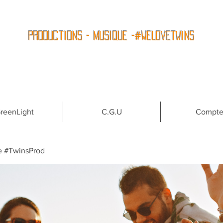
Productions - Musique -#WeLoveTwins
reenLight
C.G.U
Compt
e #TwinsProd