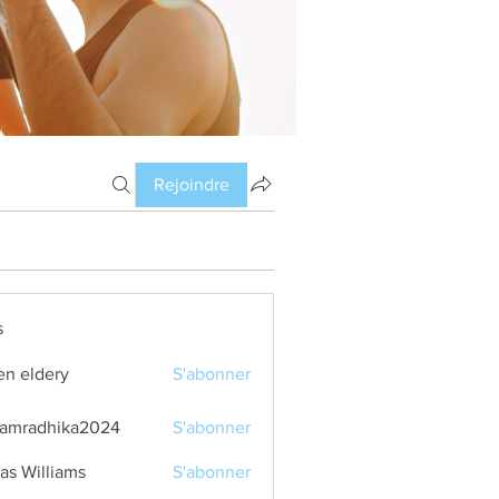
Rejoindre
s
en eldery
S'abonner
amradhika2024
S'abonner
dhika2024
as Williams
S'abonner