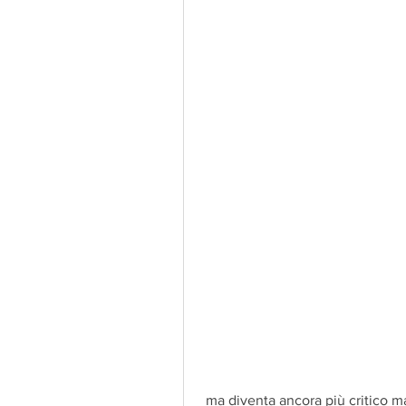
 ma diventa ancora più critico man mano che si invecchia. Con il passare degli 