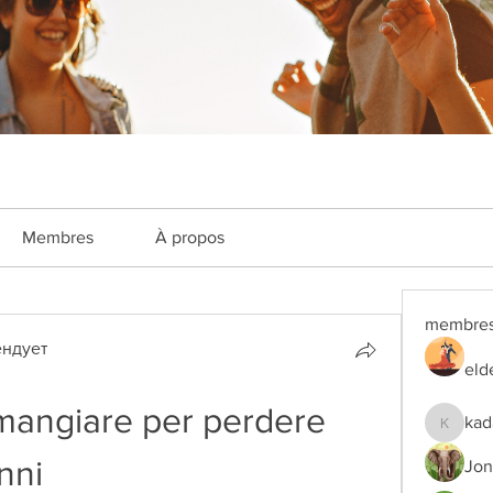
Membres
À propos
membre
ндует
eld
 mangiare per perdere 
kad
kadamra
nni
Jon