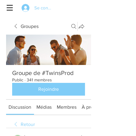
Se connecter
Groupes
Groupe de #TwinsProd
Public
·
341 membres
Rejoindre
Discussion
Médias
Membres
À propos
Retour