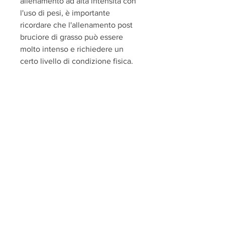
allenamento ad alta intensità con 
l'uso di pesi, è importante 
ricordare che l'allenamento post 
bruciore di grasso può essere 
molto intenso e richiedere un 
certo livello di condizione fisica.
Allenamento post bruciore di 
grasso e dieta
L'allenamento post bruciore di 
grasso può essere molto efficace 
per perdere peso e aumentare la 
massa muscolare. Tuttavia, è 
importante eseguire l'allenamento 