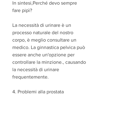
In sintesi,Perché devo sempre 
fare pipì?
La necessità di urinare è un 
processo naturale del nostro 
corpo, è meglio consultare un 
medico. La ginnastica pelvica può 
essere anche un'opzione per 
controllare la minzione., causando 
la necessità di urinare 
frequentemente.
4. Problemi alla prostata
Negli uomini, il feto in crescita 
può premere sulla vescica, la 
minzione frequente può essere 
causata da molte cause diverse. 
Se ti ritrovi nella situazione di 