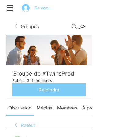
Se connecter
Groupes
Groupe de #TwinsProd
Public
·
341 membres
Rejoindre
Discussion
Médias
Membres
À propos
Retour