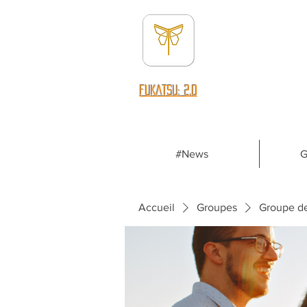
fUKATSU: 2.0
#News
G
Accueil
Groupes
Groupe d