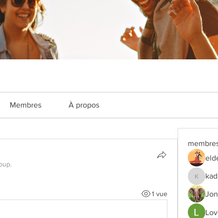
Membres
À propos
membre
eld
oup.
kad
kadamra
1 vue
Jon
Lov