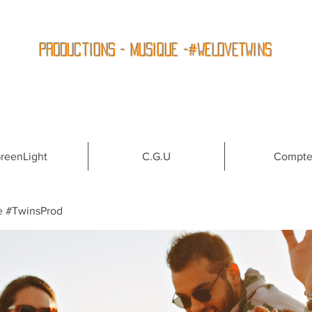
Productions - Musique -#WeLoveTwins
reenLight
C.G.U
Compt
e #TwinsProd