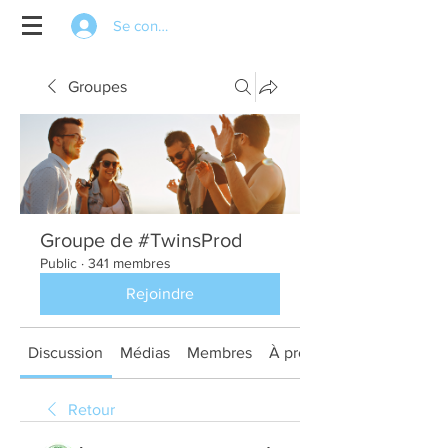
Se connecter
Groupes
Groupe de #TwinsProd
Public
·
341 membres
Rejoindre
Discussion
Médias
Membres
À propos
Retour