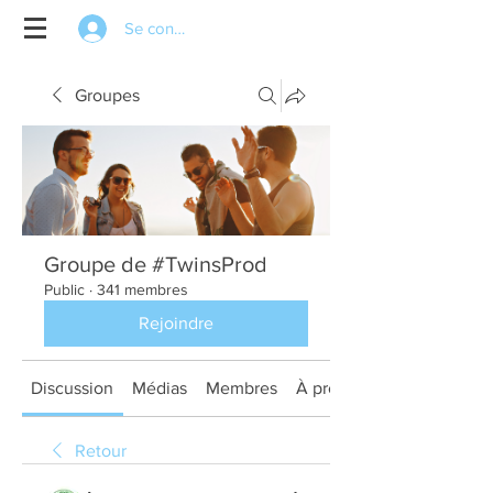
Se connecter
Groupes
Groupe de #TwinsProd
Public
·
341 membres
Rejoindre
Discussion
Médias
Membres
À propos
Retour