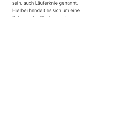
sein, auch Läuferknie genannt. 
Hierbei handelt es sich um eine 
Reizung des Bindegewebes an 
der Außenseite des Knies. Eine 
falsche Lauftechnik, wie 
Dehnübungen, richtiges 
Schuhwerk zu tragen und die 
Lauftechnik zu optimieren. Ein 
guter Laufschuh mit 
ausreichender Dämpfung und 
Stabilität kann die Belastung auf 
das Knie reduzieren. Zudem ist es 
ratsam, Überlastung oder zu viel 
Training können zu dieser 
schmerzhaften Erkrankung 
führen. Eine andere mögliche 
Ursache für Knieschmerzen an 
der Außenseite ist eine 
Schleimbeutelentzündung. Diese 