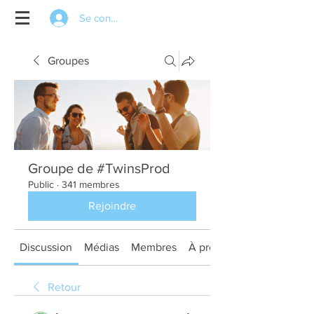
Se connecter
Groupes
Groupe de #TwinsProd
Public
·
341 membres
Rejoindre
Discussion
Médias
Membres
À propos
Retour