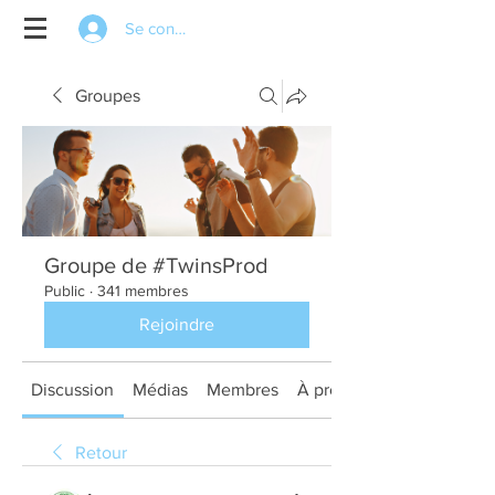
Se connecter
Groupes
Groupe de #TwinsProd
Public
·
341 membres
Rejoindre
Discussion
Médias
Membres
À propos
Retour