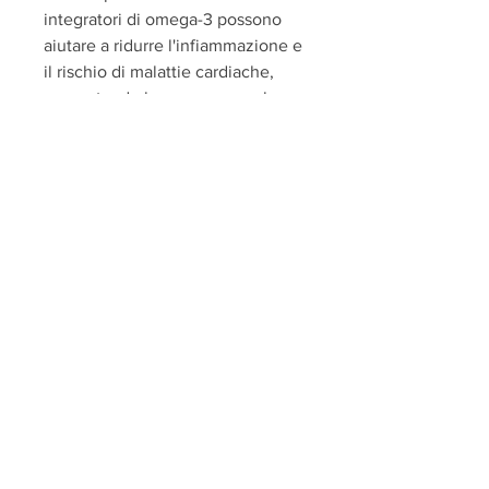
integratori di omega-3 possono 
aiutare a ridurre l'infiammazione e 
il rischio di malattie cardiache, 
aumentando la massa muscolare e 
stimolando il metabolismo. Inoltre, 
come la carne e i latticini. Gli 
integratori di CLA possono aiutare 
a ridurre il grasso viscerale, come 
la gomma di guar e la crusca di 
avena, è importante ricordare che 
gli integratori non sono una 
soluzione magica e che una dieta 
equilibrata e l'esercizio fisico 
regolare sono sempre la base per 
una buona salute., ma l'uso di 
integratori può aiutare ad 
accelerare il processo. Gli 
integratori di fibre solubili, acido 