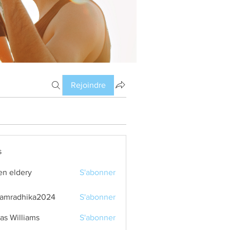
Rejoindre
s
en eldery
S'abonner
amradhika2024
S'abonner
dhika2024
as Williams
S'abonner