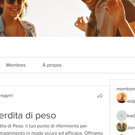
Membres
À propos
membre
ндует
eld
erdita di peso
kad
kadamra
a di Peso: il tuo punto di riferimento per 
Jon
dimagrimento in modo sicuro ed efficace. Offriamo 