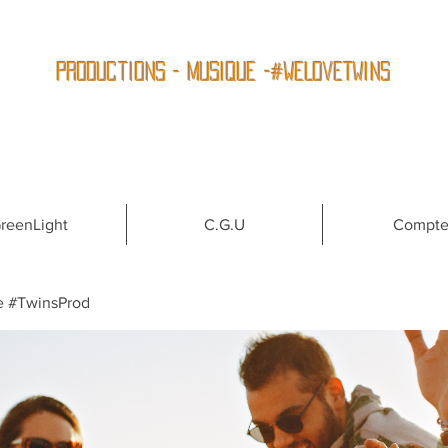
Productions - Musique -#WeLoveTwins
reenLight
C.G.U
Compt
e #TwinsProd