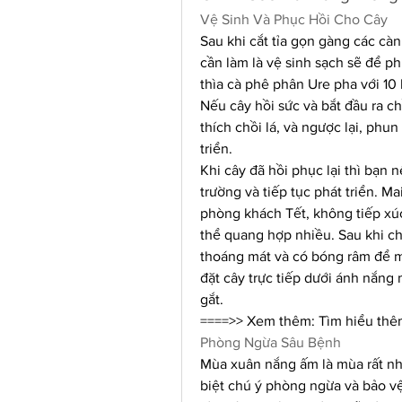
Vệ Sinh Và Phục Hồi Cho Cây
Sau khi cắt tỉa gọn gàng các càn
cần làm là vệ sinh sạch sẽ để ph
thìa cà phê phân Ure pha với 10 
Nếu cây hồi sức và bắt đầu ra c
thích chồi lá, và ngược lại, phu
triển.
Khi cây đã hồi phục lại thì bạn 
trường và tiếp tục phát triển. M
phòng khách Tết, không tiếp xúc 
thể quang hợp nhiều. Sau khi ch
thoáng mát và có bóng râm để ma
đặt cây trực tiếp dưới ánh nắng
gắt.
====>> Xem thêm: Tìm hiểu thê
Phòng Ngừa Sâu Bệnh
Mùa xuân nắng ấm là mùa rất nhiề
biệt chú ý phòng ngừa và bảo vệ