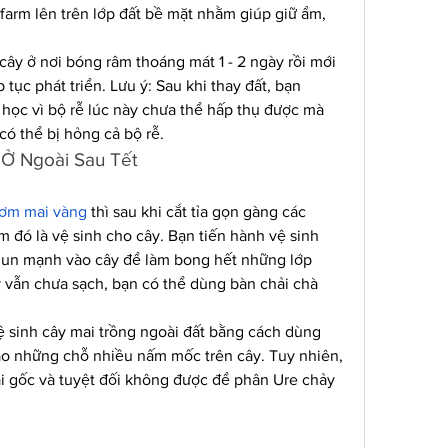
farm lên trên lớp đất bề mặt nhằm giúp giữ ẩm, 
 cây ở nơi bóng râm thoáng mát 1 - 2 ngày rồi mới 
tục phát triển. Lưu ý: Sau khi thay đất, bạn 
ọc vì bộ rễ lúc này chưa thể hấp thụ được mà 
có thể bị hỏng cả bộ rễ.
Ở Ngoài Sau Tết
ơm mai vàng
 thì sau khi cắt tỉa gọn gàng các 
m đó là vệ sinh cho cây. Bạn tiến hành vệ sinh 
un mạnh vào cây để làm bong hết những lớp 
vẫn chưa sạch, bạn có thể dùng bàn chải chà 
 sinh cây mai trồng ngoài đất bằng cách dùng 
 những chỗ nhiều nấm mốc trên cây. Tuy nhiên, 
ại gốc và tuyệt đối không được để phân Ure chảy 