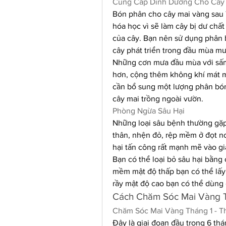
Cung Cấp Dinh Dưỡng Cho Cây
Bón phân cho cây mai vàng sau T
hóa học vì sẽ làm cây bị dư chất 
của cây. Bạn nên sử dụng phân b
cây phát triển trong đầu mùa mư
Những cơn mưa đầu mùa với sấm 
hơn, cộng thêm không khí mát mẻ
cần bổ sung một lượng phân bón l
cây mai trồng ngoài vườn.
Phòng Ngừa Sâu Hại
Những loại sâu bệnh thường gặp 
thân, nhện đỏ, rệp mềm ở đọt non
hại tấn công rất mạnh mẽ vào gi
Bạn có thể loại bỏ sâu hại bằng 
mềm mật độ thấp bạn có thể lấy v
rầy mật độ cao bạn có thể dùng
Cách Chăm Sóc Mai Vàng 
Chăm Sóc Mai Vàng Tháng 1 - T
Đây là giai đoạn đầu trong 6 thá