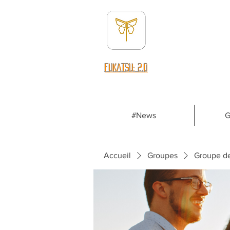
fUKATSU: 2.0
#News
G
Accueil
Groupes
Groupe d