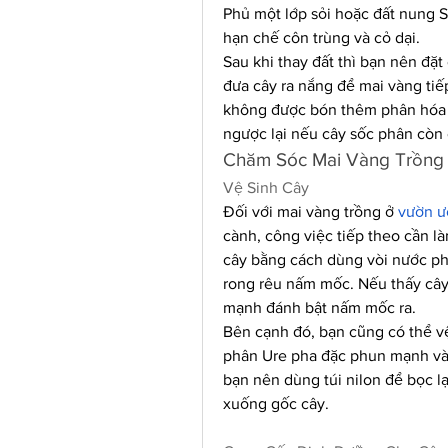
Phủ một lớp sỏi hoặc đất nung S
hạn chế côn trùng và cỏ dại.
Sau khi thay đất thì bạn nên đặt
đưa cây ra nắng để mai vàng tiếp 
không được bón thêm phân hóa h
ngược lại nếu cây sốc phân còn 
Chăm Sóc Mai Vàng Trồng 
Vệ Sinh Cây
Đối với mai vàng trồng ở 
vườn ư
cành, công việc tiếp theo cần là
cây bằng cách dùng vòi nước ph
rong rêu nấm mốc. Nếu thấy cây 
mạnh đánh bật nấm mốc ra.
Bên cạnh đó, bạn cũng có thể vệ
phân Ure pha đặc phun mạnh vào
bạn nên dùng túi nilon để bọc l
xuống gốc cây.