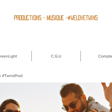
Productions - Musique -#WeLoveTwins
reenLight
C.G.U
Compt
e #TwinsProd