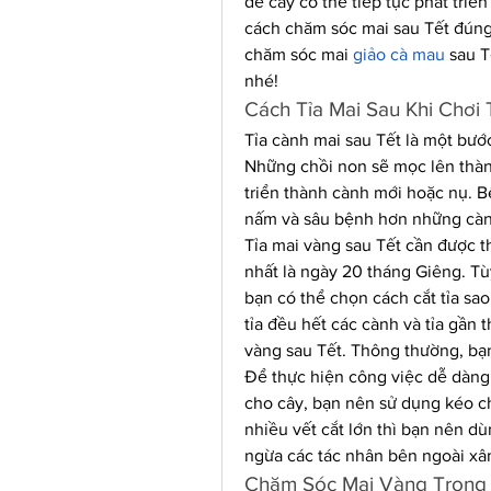
để cây có thể tiếp tục phát triể
cách chăm sóc mai sau Tết đúng
chăm sóc mai 
giảo cà mau
 sau 
nhé!
Cách Tỉa Mai Sau Khi Chơi 
Tỉa cành mai sau Tết là một bước 
Những chồi non sẽ mọc lên thàn
triển thành cành mới hoặc nụ. B
nấm và sâu bệnh hơn những cành
Tỉa mai vàng sau Tết cần được th
nhất là ngày 20 tháng Giêng. Tù
bạn có thể chọn cách cắt tỉa sa
tỉa đều hết các cành và tỉa gần t
vàng sau Tết. Thông thường, bạn
Để thực hiện công việc dễ dàng 
cho cây, bạn nên sử dụng kéo chu
nhiều vết cắt lớn thì bạn nên dù
ngừa các tác nhân bên ngoài xâ
Chăm Sóc Mai Vàng Trong