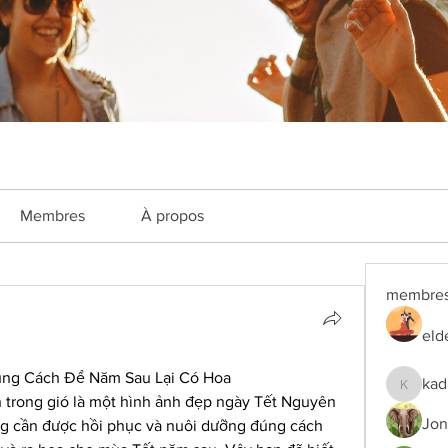
Membres
À propos
membre
eld
úng Cách Để Năm Sau Lại Có Hoa
kad
kadamra
 trong gió là một hình ảnh đẹp ngày Tết Nguyên 
Jon
ng cần được hồi phục và nuôi dưỡng đúng cách 