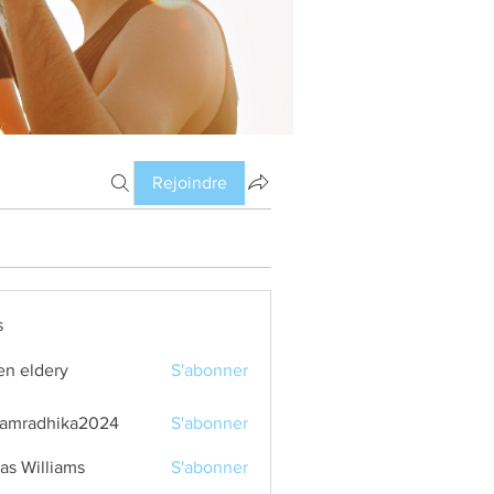
Rejoindre
s
en eldery
S'abonner
amradhika2024
S'abonner
dhika2024
as Williams
S'abonner