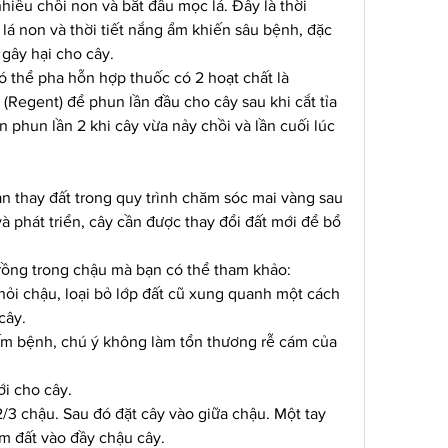
iều chồi non và bắt đầu mọc lá. Đây là thời 
lá non và thời tiết nắng ẩm khiến sâu bệnh, đặc 
à gây hại cho cây.
thể pha hỗn hợp thuốc có 2 hoạt chất là 
 (Regent) để phun lần đầu cho cây sau khi cắt tỉa 
phun lần 2 khi cây vừa nảy chồi và lần cuối lúc 
 thay đất trong quy trình chăm sóc mai vàng sau 
à phát triển, cây cần được thay đổi đất mới để bổ 
trồng trong chậu mà bạn có thể tham khảo:
hỏi chậu, loại bỏ lớp đất cũ xung quanh một cách 
cây.
nấm bệnh, chú ý không làm tổn thương rễ cám của 
i cho cây.
3 chậu. Sau đó đặt cây vào giữa chậu. Một tay 
êm đất vào đầy chậu cây.