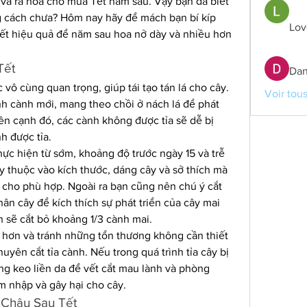
n và ra hoa cho mùa Tết năm sau. Vậy bạn đã biết 
 cách chưa? Hôm nay hãy để mách bạn bí kíp 
Lov
Tết hiệu quả để năm sau hoa nở dày và nhiều hơn 
Tết
Dan
vô cùng quan trọng, giúp tái tạo tán lá cho cây. 
Voir tou
h cành mới, mang theo chồi ở nách lá để phát 
ên cạnh đó, các cành không được tỉa sẽ dễ bị 
 được tỉa.
ực hiện từ sớm, khoảng độ trước ngày 15 và trễ 
y thuộc vào kích thước, dáng cây và sở thích mà 
o cho phù hợp. Ngoài ra bạn cũng nên chú ý cắt 
hân cây để kích thích sự phát triển của cây mai 
 sẽ cắt bỏ khoảng 1/3 cành mai.
hơn và tránh những tổn thương không cần thiết 
yên cắt tỉa cành. Nếu trong quá trình tỉa cây bị 
ng keo liền da để vết cắt mau lành và phòng 
m nhập và gây hại cho cây.
 Chậu Sau Tết