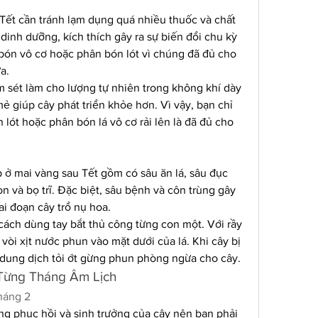
ết cần tránh lạm dụng quá nhiều thuốc và chất 
dinh dưỡng, kích thích gây ra sự biến đổi chu kỳ 
ón vô cơ hoặc phân bón lót vì chúng đã đủ cho 
a.
sét làm cho lượng tự nhiên trong không khí dày 
 giúp cây phát triển khỏe hơn. Vì vậy, bạn chỉ 
ót hoặc phân bón lá vô cơ rải lên là đã đủ cho 
ở mai vàng sau Tết gồm có sâu ăn lá, sâu đục 
 và bọ trĩ. Đặc biệt, sâu bệnh và côn trùng gây 
ai đoạn cây trổ nụ hoa.
cách dùng tay bắt thủ công từng con một. Với rầy 
òi xịt nước phun vào mặt dưới của lá. Khi cây bị 
 dung dịch tỏi ớt gừng phun phòng ngừa cho cây.
Từng Tháng Âm Lịch
háng 2
ng phục hồi và sinh trưởng của cây nên bạn phải 