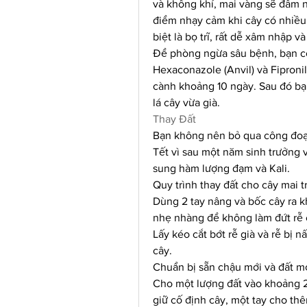
và không khí, mai vàng sẽ đâm nh
điểm nhạy cảm khi cây có nhiều 
biệt là bọ trĩ, rất dễ xâm nhập v
Để phòng ngừa sâu bệnh, bạn có 
Hexaconazole (Anvil) và Fipronil
cành khoảng 10 ngày. Sau đó bạn 
lá cây vừa già.
Thay Đất
Bạn không nên bỏ qua công đoạn
Tết vì sau một năm sinh trưởng v
sung hàm lượng đạm và Kali.
Quy trình thay đất cho cây mai 
Dùng 2 tay nâng và bốc cây ra k
nhẹ nhàng để không làm đứt rễ 
Lấy kéo cắt bớt rễ già và rễ bị 
cây.
Chuẩn bị sẵn chậu mới và đất mớ
Cho một lượng đất vào khoảng 2/
giữ cố định cây, một tay cho th