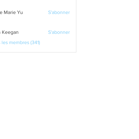
e Marie Yu
S'abonner
 Keegan
S'abonner
s les membres (341)