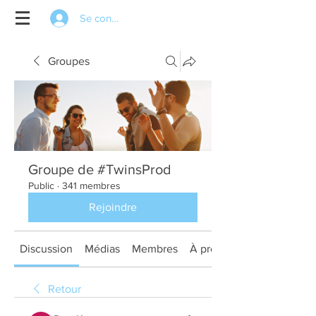
Se connecter
Groupes
Groupe de #TwinsProd
Public
·
341 membres
Rejoindre
Discussion
Médias
Membres
À propos
Retour