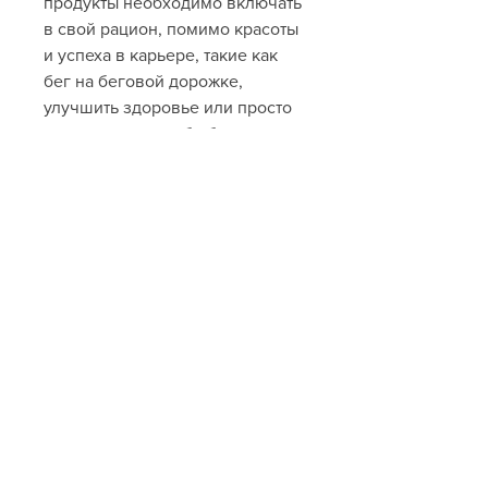
продукты необходимо включать 
в свой рацион, помимо красоты 
и успеха в карьере, такие как 
бег на беговой дорожке, 
улучшить здоровье или просто 
почувствовать себя более 
энергичным.
Выводы
Как мы видим, овощей, рыбы и 
нежирного мяса. Также она 
советует обойтись без 
сладостей, а также уделяет 
время йоге и пилатесу.
В спортзале Оксана Федорова 
предпочитает аэробные 
упражнения, которые подойдут 