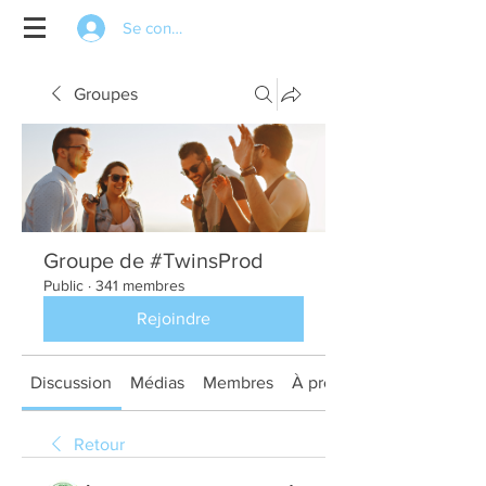
Se connecter
Groupes
Groupe de #TwinsProd
Public
·
341 membres
Rejoindre
Discussion
Médias
Membres
À propos
Retour